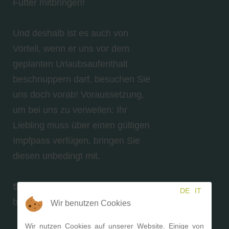
Futter mitbringen!
Und deshalb ist es auch von
Vorteil, wenn er uns vor dem
geplanten Urlaubsaufenthalt
beschnuppern darf, besuchen Sie
uns doch vorab! Voraussetzung,
um bei uns zu verweilen: Ihr
Liebling muss über einen gültigen
Impfpass verfügen, bringen Sie
diesen unbedingt mit.
So wird sich Ihr Hund
DE
IT
bei uns sicher wohlfühlen
Wir benutzen Cookies
Wir nutzen Cookies auf unserer Website. Einige von