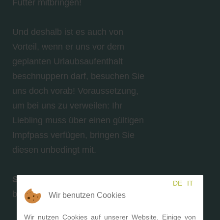
Futter mitbringen!
Und deshalb ist es auch von
Vorteil, wenn er uns vor dem
geplanten Urlaubsaufenthalt
beschnuppern darf, besuchen Sie
uns doch vorab! Voraussetzung,
um bei uns zu verweilen: Ihr
Liebling muss über einen gültigen
Impfpass verfügen, bringen Sie
diesen unbedingt mit.
So wird sich Ihr Hund
DE
IT
bei uns sicher wohlfühlen
Wir benutzen Cookies
Wir nutzen Cookies auf unserer Website. Einige von