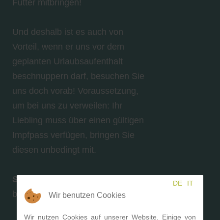
Futter mitbringen!
Und deshalb ist es auch von
Vorteil, wenn er uns vor dem
geplanten Urlaubsaufenthalt
beschnuppern darf, besuchen Sie
uns doch vorab! Voraussetzung,
um bei uns zu verweilen: Ihr
Liebling muss über einen gültigen
Impfpass verfügen, bringen Sie
diesen unbedingt mit.
So wird sich Ihr Hund
DE
IT
bei uns sicher wohlfühlen
Wir benutzen Cookies
Wir nutzen Cookies auf unserer Website. Einige von