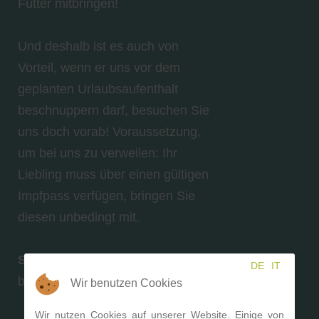
Futter mitbringen!
Und deshalb ist es auch von
Vorteil, wenn er uns vor dem
geplanten Urlaubsaufenthalt
beschnuppern darf, besuchen Sie
uns doch vorab! Voraussetzung,
um bei uns zu verweilen: Ihr
Liebling muss über einen gültigen
Impfpass verfügen, bringen Sie
diesen unbedingt mit.
So wird sich Ihr Hund
DE
IT
bei uns sicher wohlfühlen
Wir benutzen Cookies
Wir nutzen Cookies auf unserer Website. Einige von